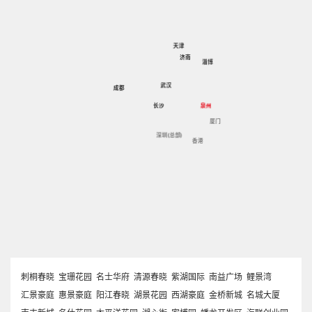
天津
济南
淄博
武汉
成都
泉州
长沙
厦门
深圳(总部)
香港
刺桐春晓
宝珊花园
名士华府
清源春晓
紫湖国际
南益广场
鲤景湾
汇景豪庭
惠景豪庭
阳江春晓
湖景花园
西湖豪庭
金桥新城
名城大厦